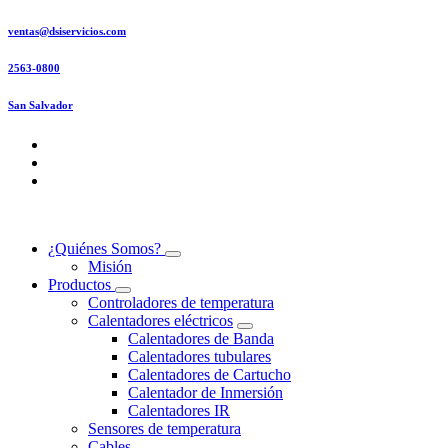
Saltar
ventas@dsiservicios.com
al
contenido
2563-0800
San Salvador
¿Quiénes Somos?
Misión
Productos
Controladores de temperatura
Calentadores eléctricos
Calentadores de Banda
Calentadores tubulares
Calentadores de Cartucho
Calentador de Inmersión
Calentadores IR
Sensores de temperatura
Cables